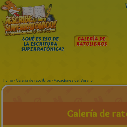
¿QUÉ ES ESO DE
GALERÍA DE
LA ESCRITURA
RATOLIBROS
SUPERRATÓNICA?
Home
›
Galería de ratolibros
›
Vacaciones del Verano
Galería de rat