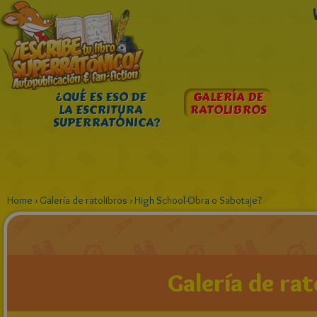
¿QUÉ ES ESO DE
GALERÍA DE
LA ESCRITURA
RATOLIBROS
SUPERRATÓNICA?
Home
›
Galería de ratolibros
›
High School-Obra o Sabotaje?
Galería de rat