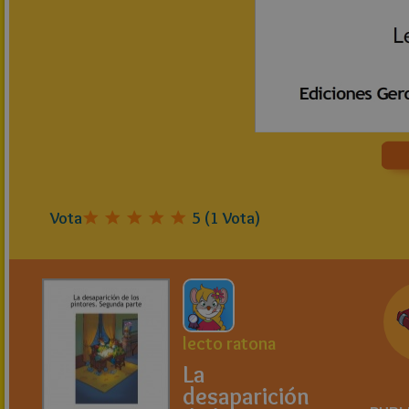
Vota
5
(
1
Vota)
lecto ratona
La
desaparición