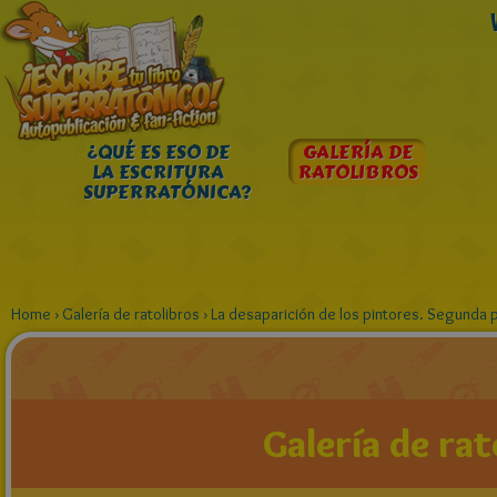
¿QUÉ ES ESO DE
GALERÍA DE
LA ESCRITURA
RATOLIBROS
SUPERRATÓNICA?
Home
›
Galería de ratolibros
›
La desaparición de los pintores. Segunda 
Galería de rat