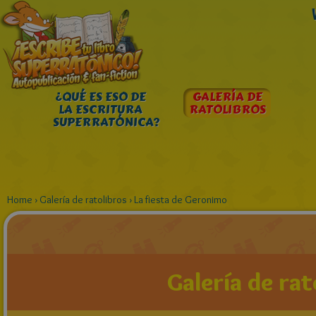
¿QUÉ ES ESO DE
GALERÍA DE
LA ESCRITURA
RATOLIBROS
SUPERRATÓNICA?
Home
›
Galería de ratolibros
›
La fiesta de Geronimo
Galería de rat