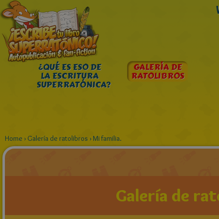
¿QUÉ ES ESO DE
GALERÍA DE
LA ESCRITURA
RATOLIBROS
SUPERRATÓNICA?
Home
›
Galería de ratolibros
›
Mi familia.
Galería de rat