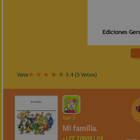
Vota
3.4
(
5
Votos)
isa-3
Mi familia.
> LEE TODOS LOS