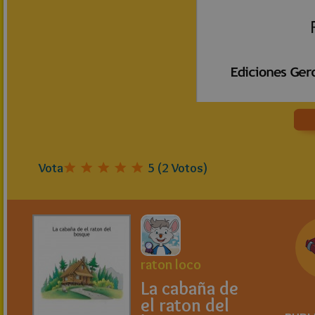
Vota
5
(
2
Votos)
raton loco
La cabaña de
el raton del