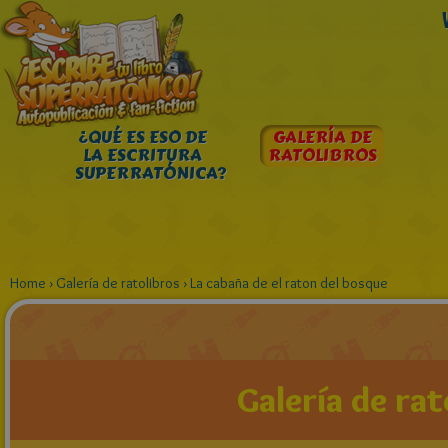
¿QUÉ ES ESO DE
GALERÍA DE
LA ESCRITURA
RATOLIBROS
SUPERRATÓNICA?
Home
›
Galería de ratolibros
›
La cabaña de el raton del bosque
Galería de rat