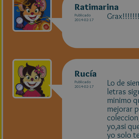
Ratimarina
Grax!!!!!!!
Publicado
2014-02-17
Rucía
Lo de sie
Publicado
2014-02-17
letras sig
minimo qu
mejorar p
coleccio
yo,asi qu
yo solo t