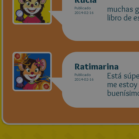
muchas gr
Publicado
2014-02-16
libro de e
Ratimarina
Está súpe
Publicado
2014-02-16
me estoy 
buenísimo.