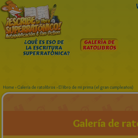
¿QUÉ ES ESO DE
GALERÍA DE
LA ESCRITURA
RATOLIBROS
SUPERRATÓNICA?
Home
›
Galería de ratolibros
›
El libro de mi prima (el gran cumpleaños)
Galería de rat