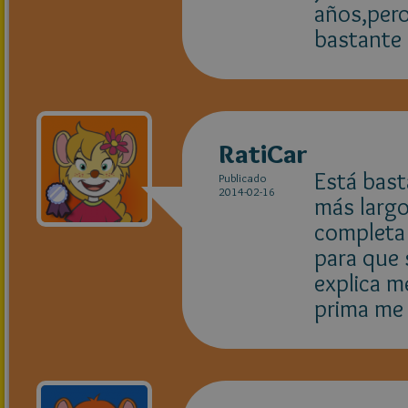
años,pero
bastante
RatiCar
Está bast
Publicado
2014-02-16
más largo
completa 
para que 
explica m
prima me 