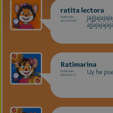
ratita lectora
jajjjajaja
Publicado
2014-06-08
ajjajajajaj
Ratimarina
Uy he pu
Publicado
2014-02-17