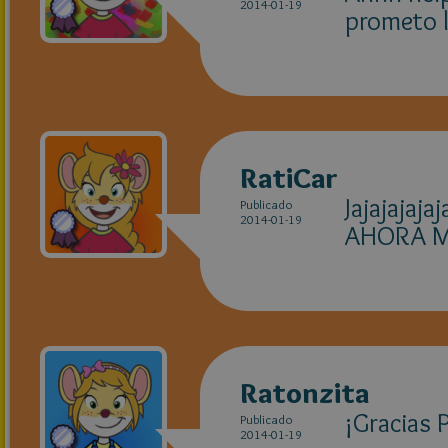
2014-01-19
prometo l
RatiCar
Jajajajaj
Publicado
2014-01-19
AHORA MI
Ratonzita
¡Gracias 
Publicado
2014-01-19