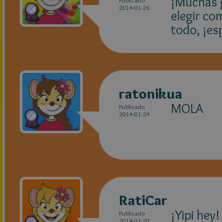
¡Muchas gr
Publicado
2014-01-26
elegir co
todo, ¡es
ratonikua
MOLA
Publicado
2014-01-24
RatiCar
¡Yipi hey!
Publicado
2014-01-20