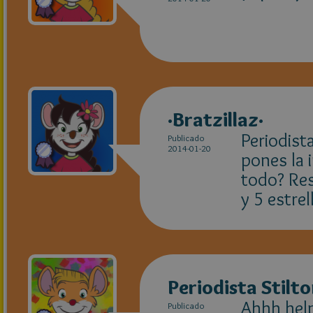
·Bratzillaz·
Periodist
Publicado
2014-01-20
pones la 
todo? Res
y 5 estre
Periodista Stilt
Ahhh help
Publicado