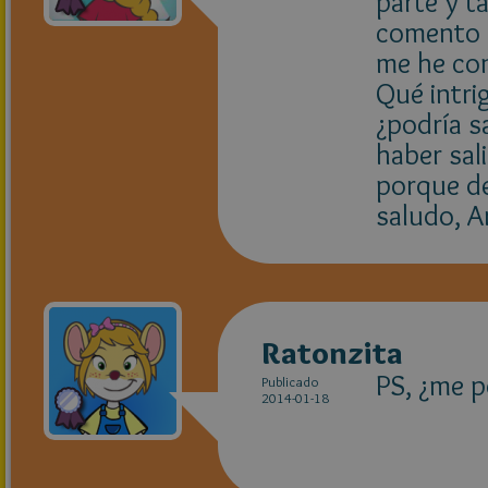
parte y t
comento u
me he con
Qué intrig
¿podría s
haber sali
porque de
saludo, A
Ratonzita
PS, ¿me p
Publicado
2014-01-18