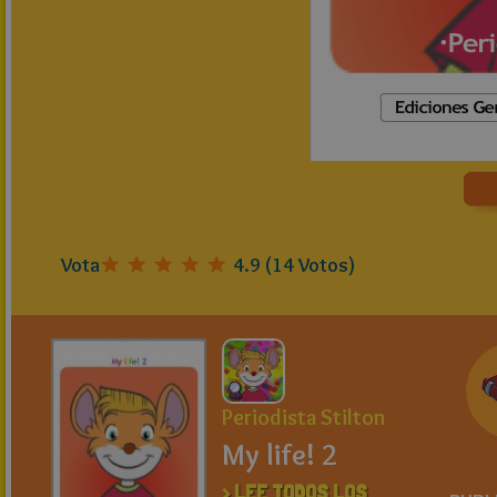
Vota
4.9
(
14
Votos)
Periodista Stilton
My life! 2
> LEE TODOS LOS