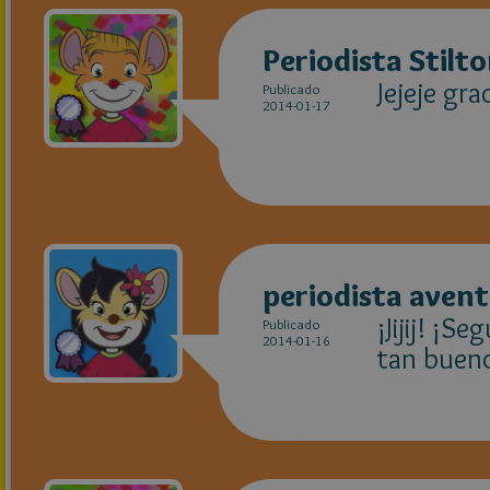
Periodista Stilt
Jejeje gra
Publicado
2014-01-17
periodista aven
¡Jijij! ¡S
Publicado
2014-01-16
tan bueno