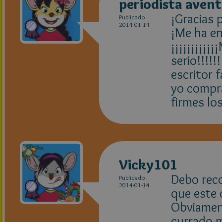
periodista aven
¡Gracias 
Publicado
2014-01-14
¡Me ha e
¡¡¡¡¡¡¡¡
serio!!!!
escritor f
yo compra
firmes los
Vicky101
Debo rec
Publicado
2014-01-14
que este 
Obviament
currado m