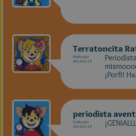
Terratoncita Ra
Periodist
Publicado
2014-01-19
mismooo
¡Porfi! H
periodista aven
¡GENIALLL
Publicado
2014-01-19