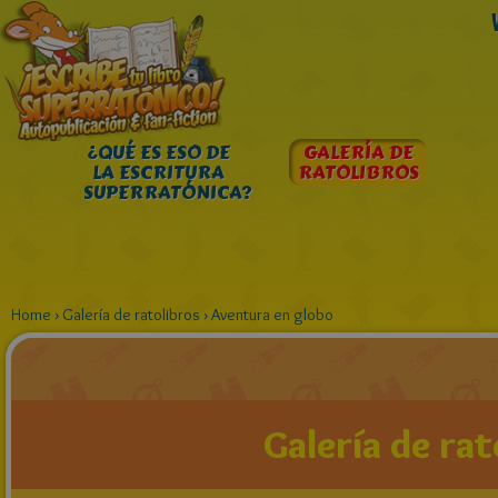
¿QUÉ ES ESO DE
GALERÍA DE
LA ESCRITURA
RATOLIBROS
SUPERRATÓNICA?
Home
›
Galería de ratolibros
›
Aventura en globo
Galería de rat