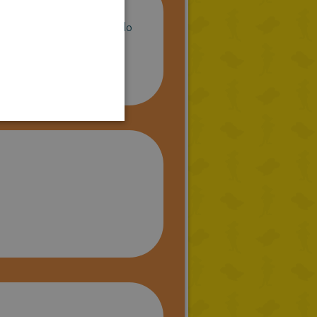
GERMAN
s el mejor, y eso Ger nunca lo
SPANISH
llas.Palabra de honor de
LITHUANIAN
HUNGARIAN
PORTUGUESE
TURKISH
GREEK
RUSSIAN
DUTCH
CATALAN