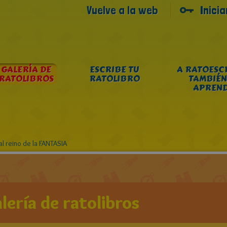
Vuelve a la web
Inici
GALERÍA DE
ESCRIBE TU
A RATOESC
RATOLIBROS
RATOLIBRO
TAMBIÉN
APREN
al reino de la FANTASIA
lería de ratolibros