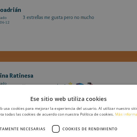
oadrián
3 estrellas me gusta pero no mucho
cado
06-12
ina Ratinesa
cado
No me gusta mucho 3
01-12
Ese sitio web utiliza cookies
eb usa cookies para mejorar la experiencia del usuario. Al utilizar nuestro sit
ta todas las cookies de acuerdo con nuestra Política de cookies.
Más inform
CTAMENTE NECESARIAS
COOKIES DE RENDIMIENTO