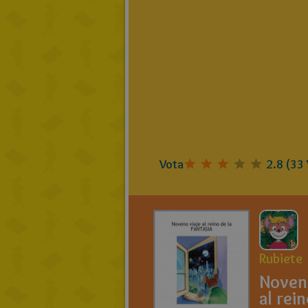
Vota
2.8
(
33
Rubiete
Noveno
al rein