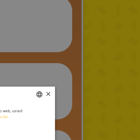
×
io web, usted
ITALIAN
ación
ENGLISH
FRENCH