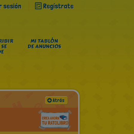
ar sesión
Regístrate
RIBIR
MI TABLÓN
 SE
DE ANUNCIOS
DE
Atrás