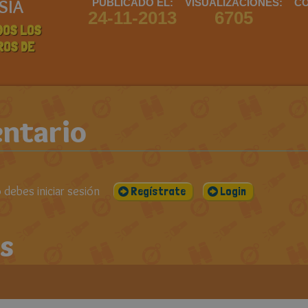
SIA
PUBLICADO EL:
VISUALIZACIONES:
CO
24-11-2013
6705
DOS LOS
ROS DE
ntario
debes iniciar sesión
Regístrate
Login
s