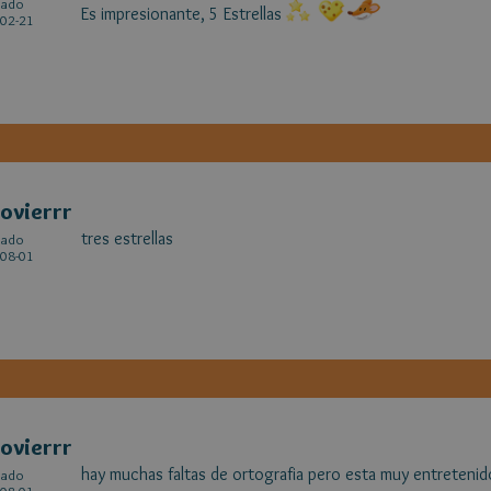
cado
Es impresionante, 5 Estrellas
02-21
ovierrr
tres estrellas
cado
08-01
ovierrr
hay muchas faltas de ortografia pero esta muy entretenid
cado