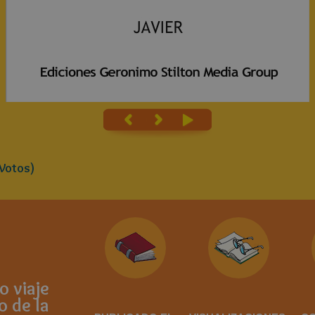
Votos)
 viaje
o de la