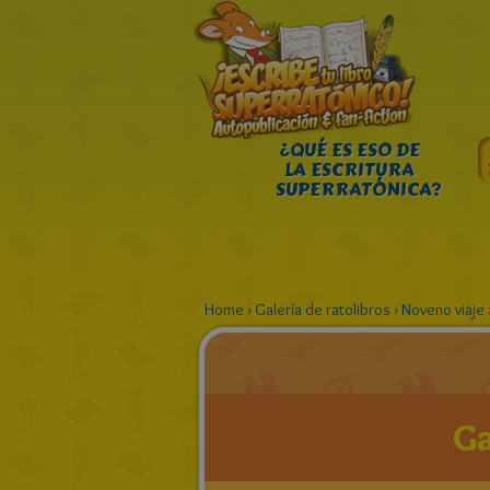
¿QUÉ ES ESO DE
LA ESCRITURA
SUPERRATÓNICA?
Home
›
Galería de ratolibros
›
Noveno viaje 
Ga