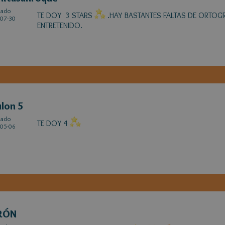
cado
TE DOY 3 STARS
.HAY BASTANTES FALTAS DE ORTOGR
07-30
ENTRETENIDO.
lon 5
cado
TE DOY 4
05-06
RÓN