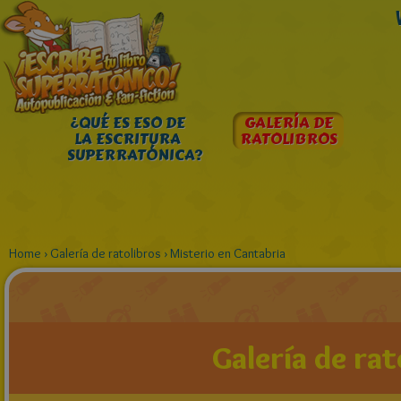
¿QUÉ ES ESO DE
GALERÍA DE
LA ESCRITURA
RATOLIBROS
SUPERRATÓNICA?
Home
›
Galería de ratolibros
›
Misterio en Cantabria
Galería de rat