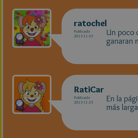
ratochel
Un poco c
Publicado
2013-11-23
ganaran 
RatiCar
En la pág
Publicado
2013-11-23
más larga