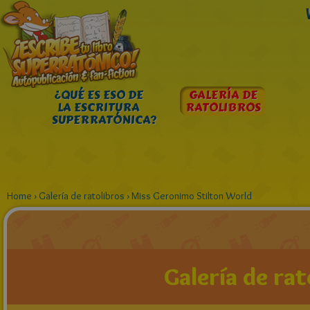
¿QUÉ ES ESO DE
GALERÍA DE
LA ESCRITURA
RATOLIBROS
SUPERRATÓNICA?
Home
›
Galería de ratolibros
›
Miss Geronimo Stilton World
Galería de rat