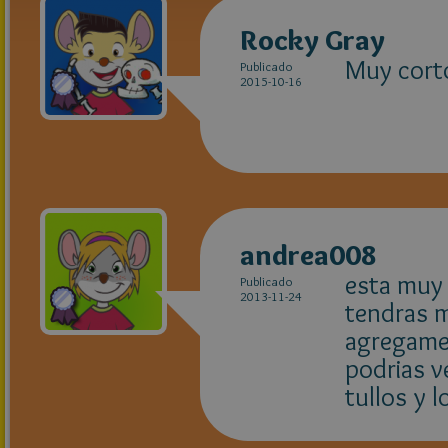
Rocky Gray
Muy corto
Publicado
2015-10-16
andrea008
esta muy 
Publicado
2013-11-24
tendras m
agregame
podrias v
tullos y 