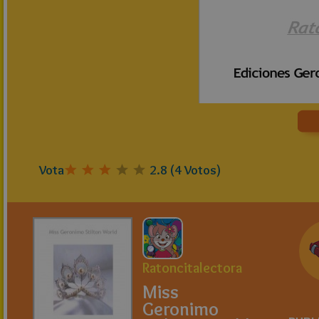
Vota
2.8
(
4
Votos)
Ratoncitalectora
Miss
Geronimo