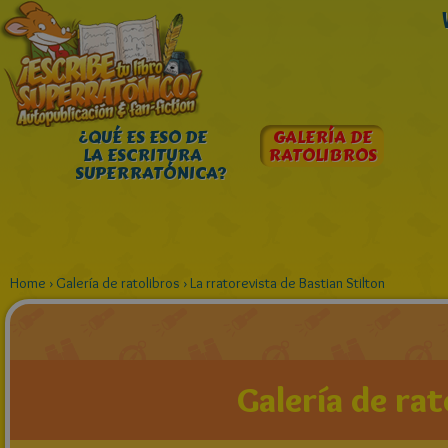
¿QUÉ ES ESO DE
GALERÍA DE
LA ESCRITURA
RATOLIBROS
SUPERRATÓNICA?
Home
›
Galería de ratolibros
›
La rratorevista de Bastian Stilton
Galería de rat