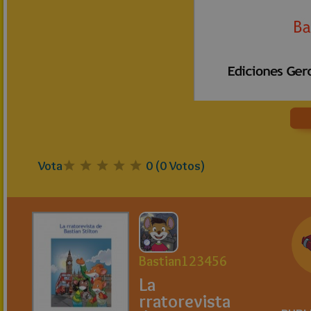
Vota
0
(
0
Votos)
Bastian123456
La
rratorevista