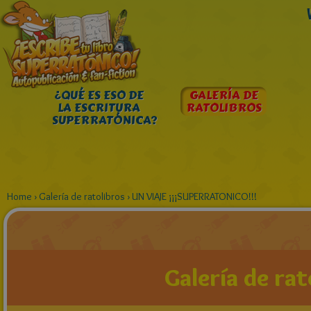
¿QUÉ ES ESO DE
GALERÍA DE
LA ESCRITURA
RATOLIBROS
SUPERRATÓNICA?
Home
›
Galería de ratolibros
›
UN VIAJE ¡¡¡SUPERRATONICO!!!
Galería de rat