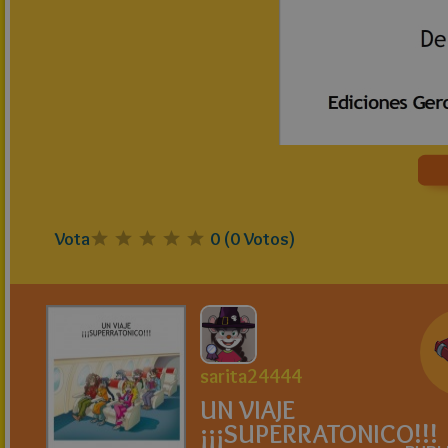
Vota
0
(
0
Votos)
sarita24444
UN VIAJE
¡¡¡SUPERRATONICO!!!