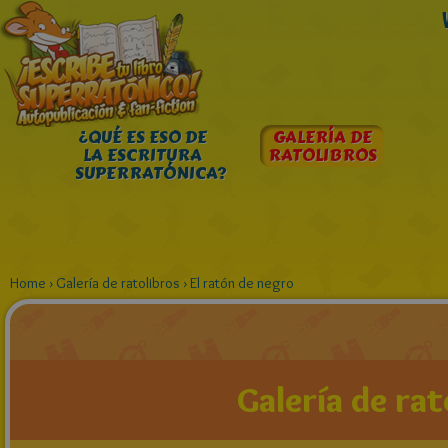
¿QUÉ ES ESO DE
GALERÍA DE
LA ESCRITURA
RATOLIBROS
SUPERRATÓNICA?
Home
›
Galería de ratolibros
›
El ratón de negro
Galería de rat