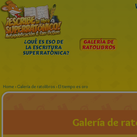
¿QUÉ ES ESO DE
GALERÍA DE
LA ESCRITURA
RATOLIBROS
SUPERRATÓNICA?
Home
›
Galería de ratolibros
›
El tiempo es oro
Galería de rat