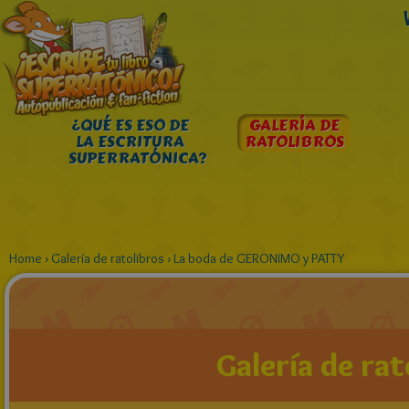
¿QUÉ ES ESO DE
GALERÍA DE
LA ESCRITURA
RATOLIBROS
SUPERRATÓNICA?
Home
›
Galería de ratolibros
›
La boda de GERONIMO y PATTY
Galería de rat