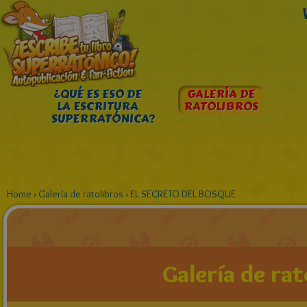
¿QUÉ ES ESO DE
GALERÍA DE
LA ESCRITURA
RATOLIBROS
SUPERRATÓNICA?
Home
›
Galería de ratolibros
›
EL SECRETO DEL BOSQUE
Galería de rat