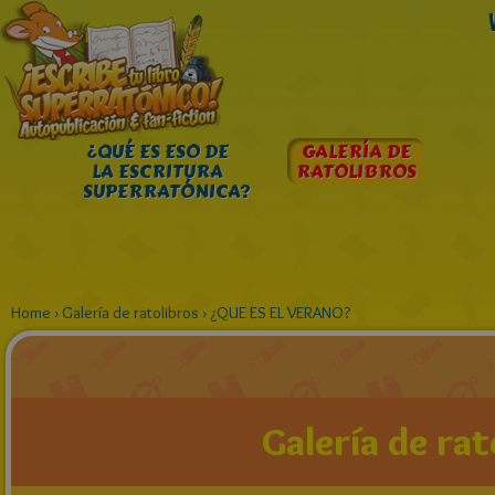
¿QUÉ ES ESO DE
GALERÍA DE
LA ESCRITURA
RATOLIBROS
SUPERRATÓNICA?
Home
›
Galería de ratolibros
›
¿QUE ES EL VERANO?
Galería de rat