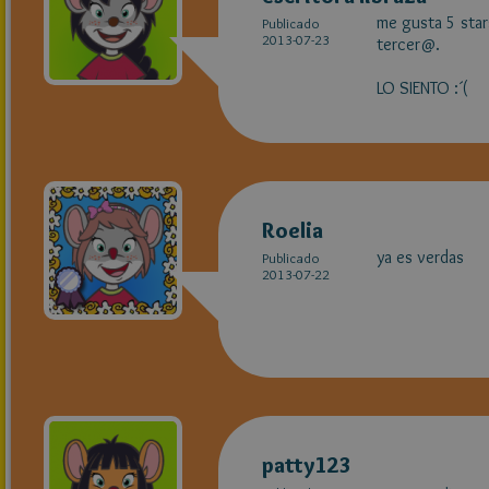
me gusta 5 stars
Publicado
2013-07-23
tercer@.
LO SIENTO :´(
Roelia
ya es verdas
Publicado
2013-07-22
patty123