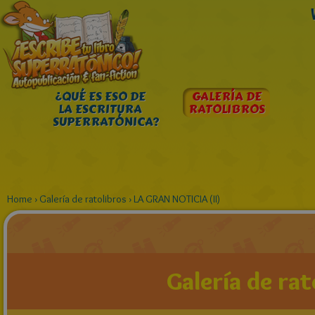
¿QUÉ ES ESO DE
GALERÍA DE
LA ESCRITURA
RATOLIBROS
SUPERRATÓNICA?
Home
›
Galería de ratolibros
›
LA GRAN NOTICIA (II)
Galería de rat