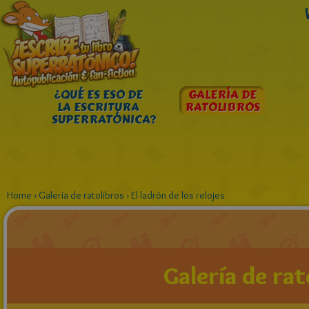
¿QUÉ ES ESO DE
GALERÍA DE
LA ESCRITURA
RATOLIBROS
SUPERRATÓNICA?
Home
›
Galería de ratolibros
›
El ladrón de los relojes
Galería de rat