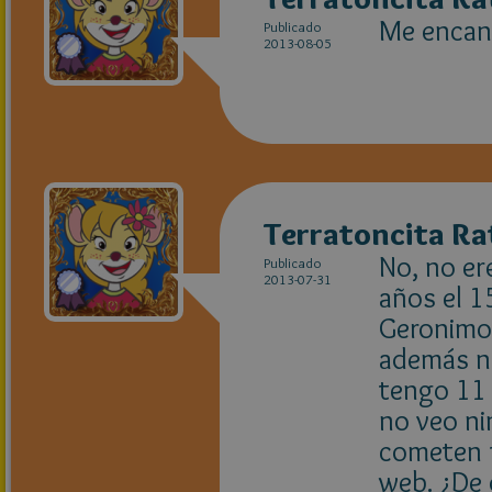
Me encan
Publicado
2013-08-05
Terratoncita Ra
No, no er
Publicado
2013-07-31
años el 1
Geronimo,
además n
tengo 11 
no veo ni
cometen f
web. ¿De 