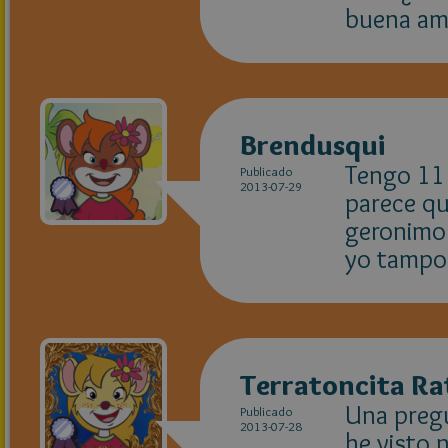
buena am
Brendusqui
Tengo 11 
Publicado
2013-07-29
parece q
geronimo 
yo tampoc
Terratoncita Ra
Una pregu
Publicado
2013-07-28
he visto 