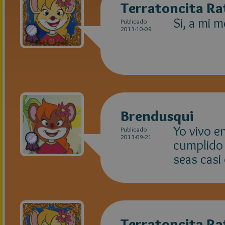
Terratoncita Ra
Si, a mi 
Publicado
2013-10-09
Brendusqui
Yo vivo e
Publicado
2013-09-21
cumplido 
seas casi
Terratoncita Ra