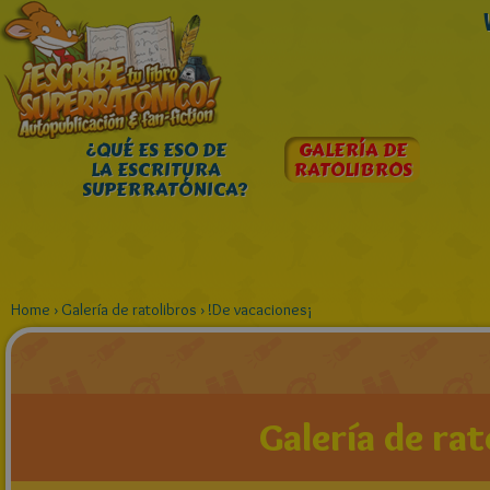
¿QUÉ ES ESO DE
GALERÍA DE
LA ESCRITURA
RATOLIBROS
SUPERRATÓNICA?
Home
›
Galería de ratolibros
›
!De vacaciones¡
Galería de rat