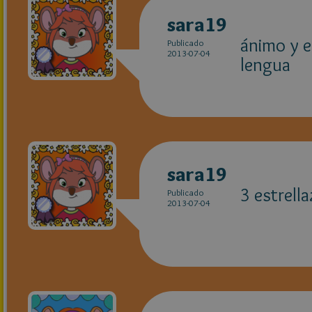
sara19
ánimo y e
Publicado
2013-07-04
lengua
sara19
3 estrell
Publicado
2013-07-04