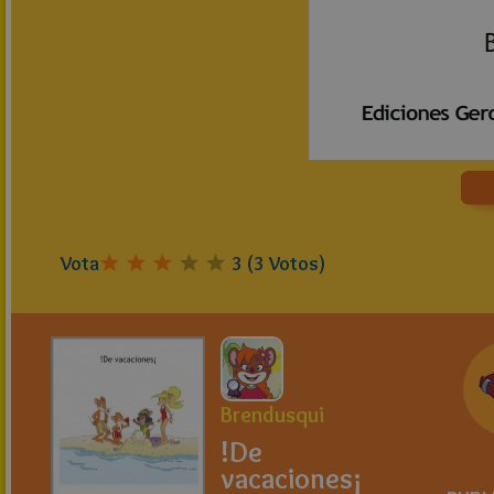
Vota
3
(
3
Votos)
Brendusqui
!De
vacaciones¡