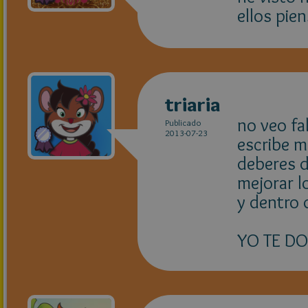
ellos pie
triaria
no veo fa
Publicado
2013-07-23
escribe m
deberes d
mejorar l
y dentro 
YO TE DO