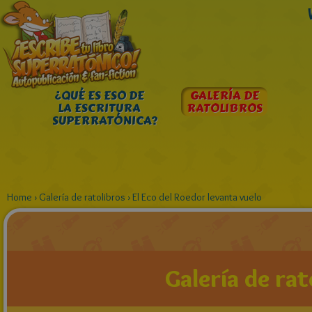
¿QUÉ ES ESO DE
GALERÍA DE
LA ESCRITURA
RATOLIBROS
SUPERRATÓNICA?
Home
›
Galería de ratolibros
›
El Eco del Roedor levanta vuelo
Galería de rat