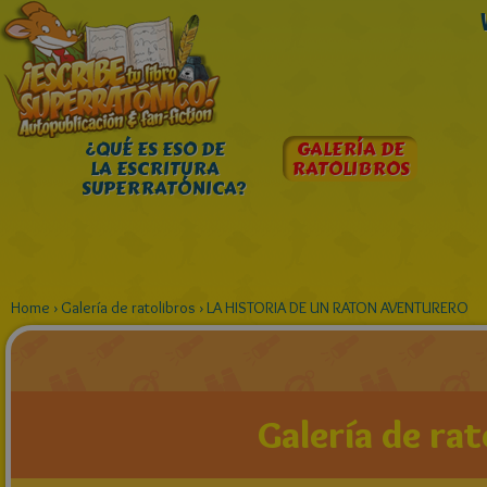
¿QUÉ ES ESO DE
GALERÍA DE
LA ESCRITURA
RATOLIBROS
SUPERRATÓNICA?
Home
›
Galería de ratolibros
›
LA HISTORIA DE UN RATON AVENTURERO
Galería de rat