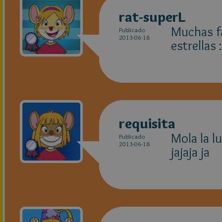
rat-superL
Muchas fa
Publicado
2013-06-18
estrellas :
requisita
Mola la l
Publicado
2013-06-18
jajaja ja