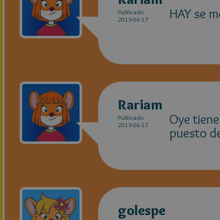
HAY se me
Publicado
2013-06-17
Rariam
Oye tiene
Publicado
2013-06-17
puesto de
golespe