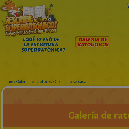
¿QUÉ ES ESO DE
GALERÍA DE
LA ESCRITURA
RATOLIBROS
SUPERRATÓNICA?
Home
›
Galería de ratolibros
›
Geronimo se casa
Galería de rat