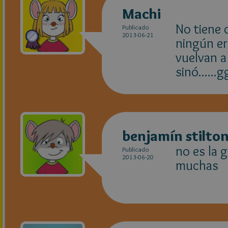
Machi
No tiene 
Publicado
2013-06-21
ningún er
vuelvan a
sinó.....
benjamín stilto
no es la g
Publicado
2013-06-20
muchas