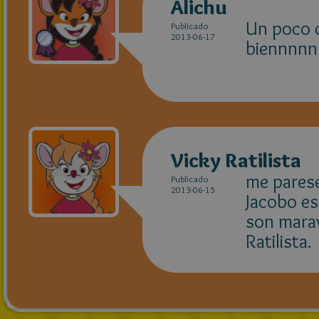
Alichu
Un poco 
Publicado
2013-06-17
biennnn
Vicky Ratilista
me parese
Publicado
2013-06-15
Jacobo es
son marav
Ratilista.