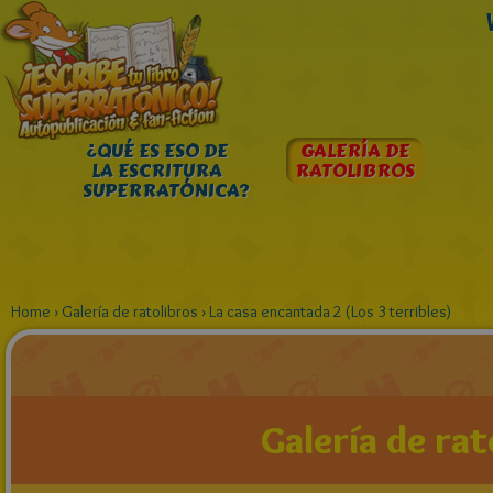
¿QUÉ ES ESO DE
GALERÍA DE
LA ESCRITURA
RATOLIBROS
SUPERRATÓNICA?
Home
›
Galería de ratolibros
›
La casa encantada 2 (Los 3 terribles)
Galería de rat