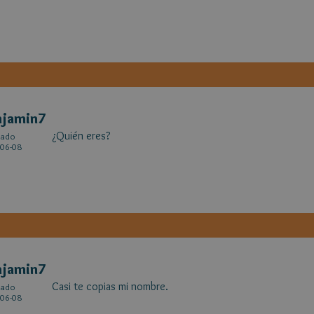
njamin7
¿Quién eres?
cado
06-08
njamin7
Casi te copias mi nombre.
cado
06-08