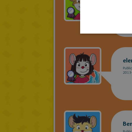
Publi
2013-
ele
Publi
2013-
Be
Publi