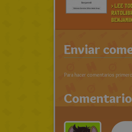
> LEE TO
RATOLIB
BENJAMI
Enviar come
Para hacer comentarios primero 
Comentario