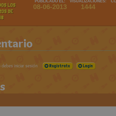
PUBLICADO EL:
VISUALIZACIONES:
CO
DOS LOS
08-06-2013
1444
ROS DE
N8
ntario
debes iniciar sesión
Regístrate
Login
s