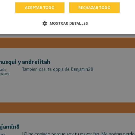
Pero quien eres? Elena escritora?
cado
ACEPTAR TODO
RECHAZAR TODO
06-09
MOSTRAR DETALLES
nusqui y andreiitah
Tambien casi te copis de Benjamin28
cado
06-09
njamin8
LO he copiado porque soy tu mayor fan. Me podras perdo
cado