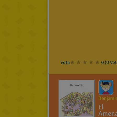
Vota
0
(
0
Vot
Benjami
El
Amena