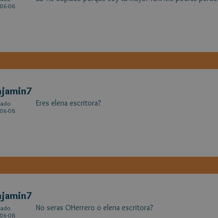
06-08
njamin7
Eres elena escritora?
cado
06-08
njamin7
No seras OHerrero o elena escritora?
cado
06-08