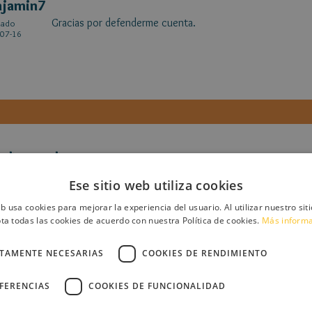
njamin7
Gracias por defenderme cuenta.
cado
07-16
nta cuentos
Te as copiado de Benjamin7 y aunque seas su mayor fan n
cado
Ese sitio web utiliza cookies
06-09
eso.
eb usa cookies para mejorar la experiencia del usuario. Al utilizar nuestro sit
ta todas las cookies de acuerdo con nuestra Política de cookies.
Más inform
CTAMENTE NECESARIAS
COOKIES DE RENDIMIENTO
EFERENCIAS
COOKIES DE FUNCIONALIDAD
njamin7