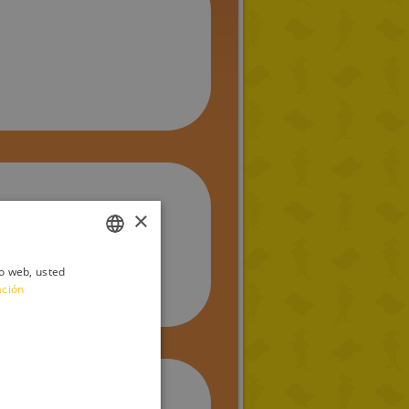
×
o tienes derecho a hacerle
io web, usted
ITALIAN
ación
ENGLISH
FRENCH
GERMAN
SPANISH