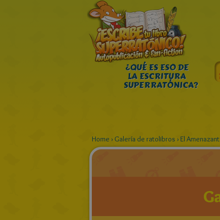
¿QUÉ ES ESO DE
LA ESCRITURA
SUPERRATÓNICA?
Home
›
Galería de ratolibros
›
El Amenazan
Ga