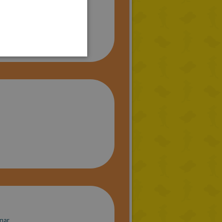
LITHUANIAN
HUNGARIAN
PORTUGUESE
TURKISH
GREEK
RUSSIAN
DUTCH
CATALAN
nar