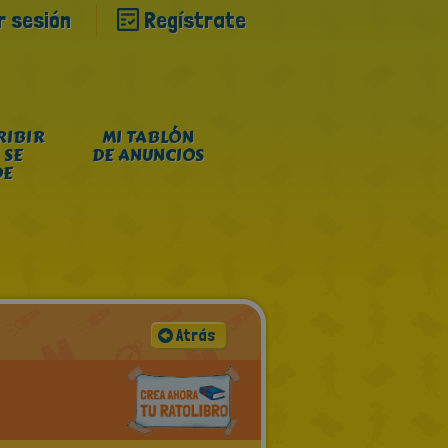
ar sesión
Regístrate
RIBIR
MI TABLÓN
 SE
DE ANUNCIOS
DE
Atrás