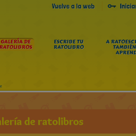
Vuelve a la web
Inici
GALERÍA DE
ESCRIBE TU
A RATOESC
RATOLIBROS
RATOLIBRO
TAMBIÉN
APREN
te
lería de ratolibros