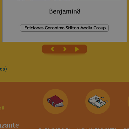
os)
n8
zante