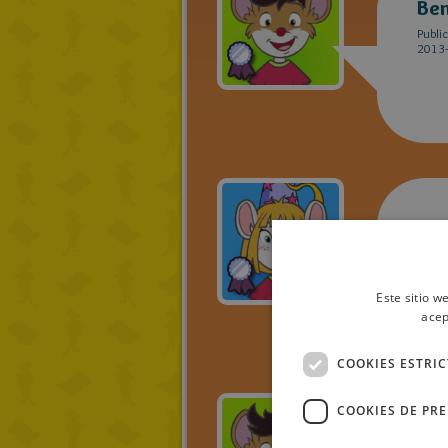
Be
Publi
2013-
cue
Publi
2013-
Este sitio w
acep
COOKIES ESTRI
COOKIES DE PR
Be