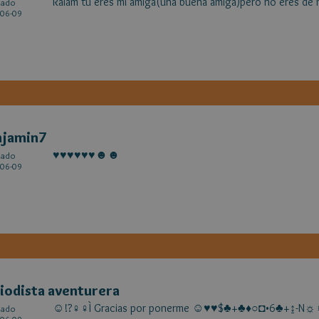
Raiam tu eres mi amiga(una buena amiga)pero no eres de 
cado
06-09
njamin7
♥♥♥♥♥♥☻☻
cado
06-09
iodista aventurera
☺!?♀♀Ì Gracias por ponerme ☺♥♥$♣+♣♦○◘•6♣+↨-N☼
cado