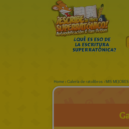
¿QUÉ ES ESO DE
LA ESCRITURA
SUPERRATÓNICA?
Home
›
Galería de ratolibros
›
MIS MEJORES
Ga