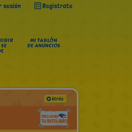
ar sesión
Regístrate
RIBIR
MI TABLÓN
 SE
DE ANUNCIOS
DE
Atrás