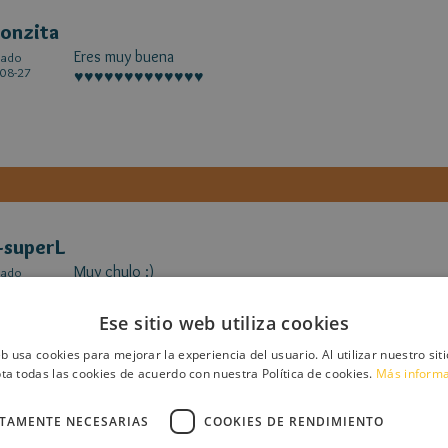
onzita
Eres muy buena
cado
08-27
♥♥♥♥♥♥♥♥♥♥♥♥♥
-superL
Muy chulo :)
cado
07-19
Ese sitio web utiliza cookies
eb usa cookies para mejorar la experiencia del usuario. Al utilizar nuestro sit
ta todas las cookies de acuerdo con nuestra Política de cookies.
Más inform
CTAMENTE NECESARIAS
COOKIES DE RENDIMIENTO