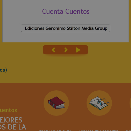
os)
cuentos
EJORES
S DE LA