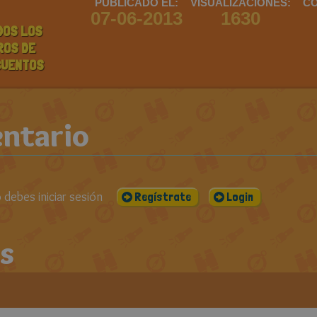
PUBLICADO EL:
VISUALIZACIONES:
CO
07-06-2013
1630
DOS LOS
ROS DE
CUENTOS
ntario
debes iniciar sesión
Regístrate
Login
s