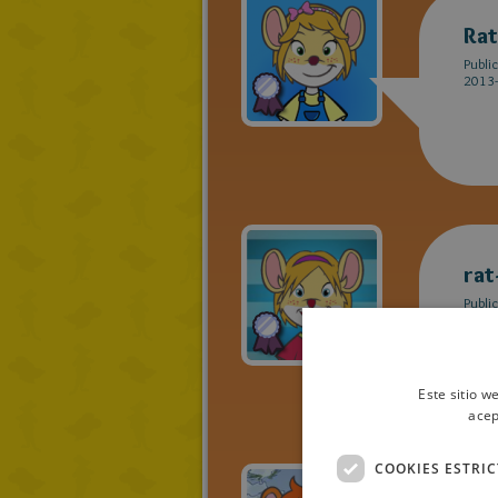
Rat
Publi
2013-
rat
Publi
2013-
Este sitio w
acep
COOKIES ESTRI