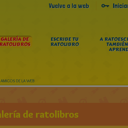
Vuelve a la web
Inici
GALERÍA DE
ESCRIBE TU
A RATOESC
RATOLIBROS
RATOLIBRO
TAMBIÉN
APREN
 AMIGOS DE LA WEB
lería de ratolibros