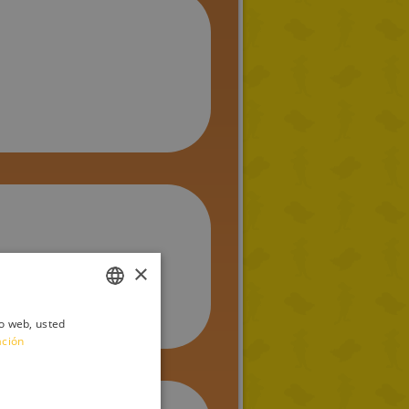
×
io web, usted
ITALIAN
ación
ENGLISH
FRENCH