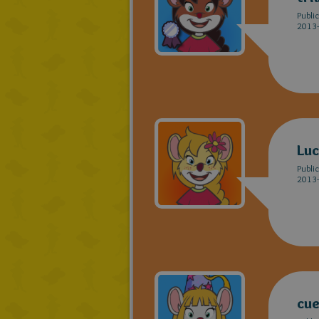
Publi
2013-
Lu
Publi
2013-
cue