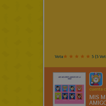
Vota
5
(
5
Vot
cuenta 
MIS M
AMIGO