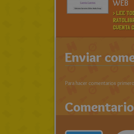
WEB
> LEE TO
RATOLIB
CUENTA 
Enviar come
Para hacer comentarios primero 
Comentario