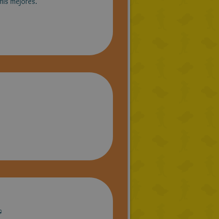
mis mejores.
♀