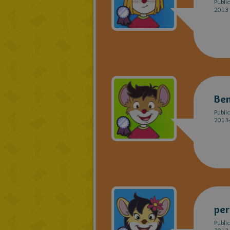
Publi
2013-
Be
Publi
2013-
per
Publi