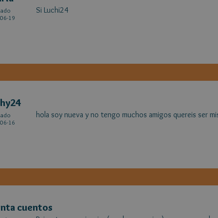
Si Luchi24
cado
06-19
chy24
hola soy nueva y no tengo muchos amigos quereis ser mi
cado
06-16
nta cuentos