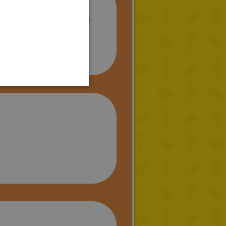
GERMAN
mis amigos de la web y te he
SPANISH
Buen libro! ¡5 estrellas!
LITHUANIAN
HUNGARIAN
PORTUGUESE
TURKISH
GREEK
RUSSIAN
DUTCH
CATALAN