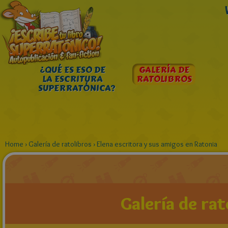
¿QUÉ ES ESO DE
GALERÍA DE
LA ESCRITURA
RATOLIBROS
SUPERRATÓNICA?
Home
›
Galería de ratolibros
›
Elena escritora y sus amigos en Ratonia
Galería de rat