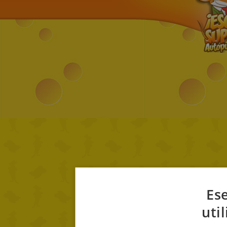
Ese
uti