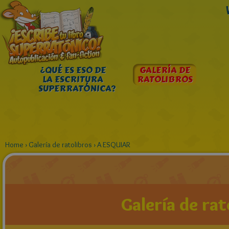
¿QUÉ ES ESO DE
GALERÍA DE
LA ESCRITURA
RATOLIBROS
SUPERRATÓNICA?
Home
›
Galería de ratolibros
›
A ESQUIAR
Galería de rat