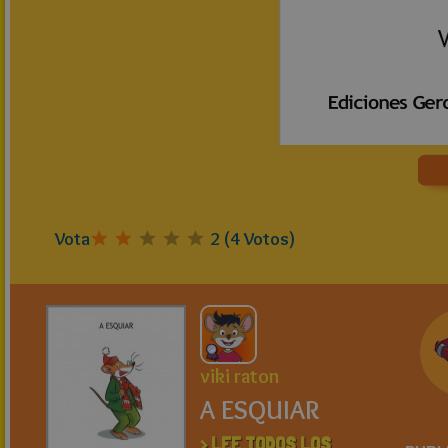
Vota
2
(
4
Votos)
viki raton
A ESQUIAR
> LEE TODOS LOS