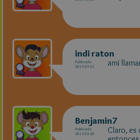
indi raton
ami llama
Publicado
2013-05-21
Benjamin7
Claro, es
Publicado
2013-05-20
entonces 