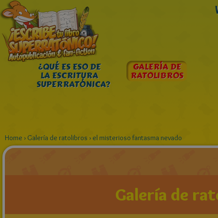
¿QUÉ ES ESO DE
GALERÍA DE
LA ESCRITURA
RATOLIBROS
SUPERRATÓNICA?
Home
›
Galería de ratolibros
›
el misterioso fantasma nevado
Galería de rat