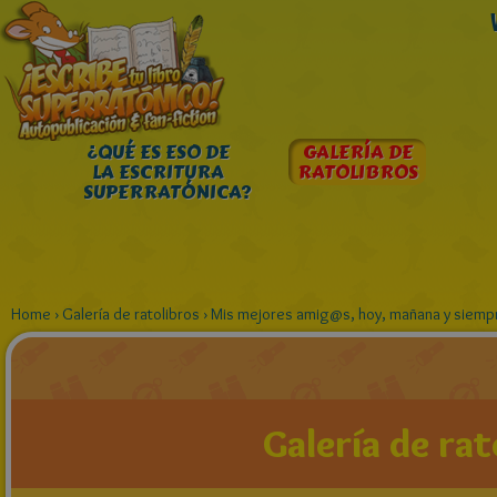
¿QUÉ ES ESO DE
GALERÍA DE
LA ESCRITURA
RATOLIBROS
SUPERRATÓNICA?
Home
›
Galería de ratolibros
›
Mis mejores amig@s, hoy, mañana y siemp
Galería de rat