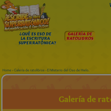
¿QUÉ ES ESO DE
GALERÍA DE
LA ESCRITURA
RATOLIBROS
SUPERRATÓNICA?
Home
›
Galería de ratolibros
›
El Misterio del Oso de Hielo.
Galería de rat