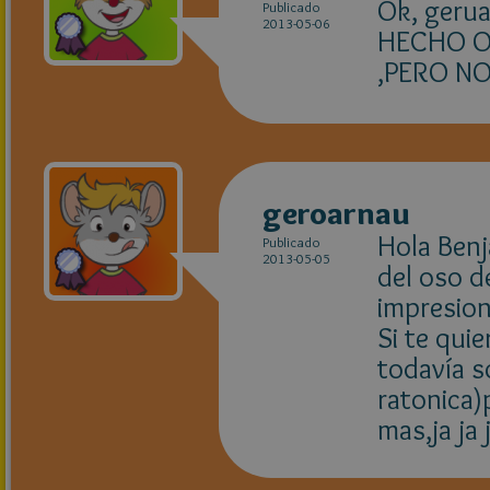
Ok, gerua
Publicado
2013-05-06
HECHO OT
,PERO NO
geroarnau
Hola Benj
Publicado
2013-05-05
del oso de
impresion
Si te qui
todavía s
ratonica
mas,ja ja j