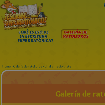
¿QUÉ ES ESO DE
GALERÍA DE
LA ESCRITURA
RATOLIBROS
SUPERRATÓNICA?
Home
›
Galería de ratolibros
›
Un dia medio triste
Galería de rat