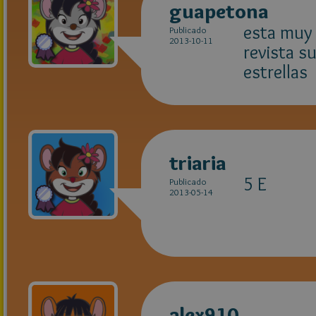
guapetona
esta muy b
Publicado
2013-10-11
revista s
estrellas
triaria
5 E
Publicado
2013-05-14
alex910