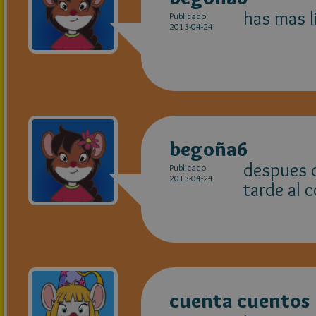
has mas l
Publicado
2013-04-24
begoña6
despues d
Publicado
2013-04-24
tarde al c
cuenta cuentos