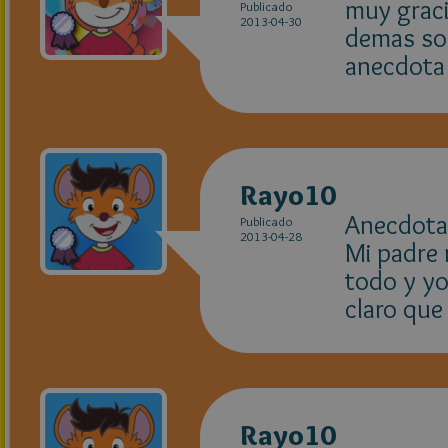
muy graci
Publicado
2013-04-30
demas so
anecdota 
Rayo10
Anecdota
Publicado
2013-04-28
Mi padre 
todo y yo
claro que
Rayo10