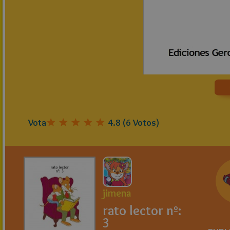
Vota
4.8
(
6
Votos)
jimena
rato lector nº:
3