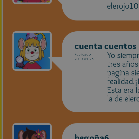
elerojo10
cuenta cuentos
Yo siempr
Publicado
2013-04-25
tres años
pagina si
realidad.
Esta era 
la de eler
begoña6