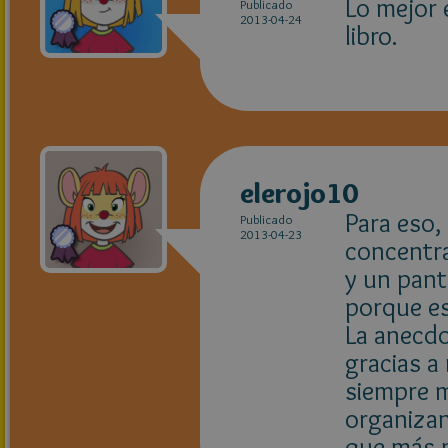
Lo mejor 
Publicado
2013-04-24
libro.
elerojo10
Para eso,
Publicado
2013-04-23
concentr
y un pant
porque es
La anecdo
gracias a
siempre m
organizan
que más m