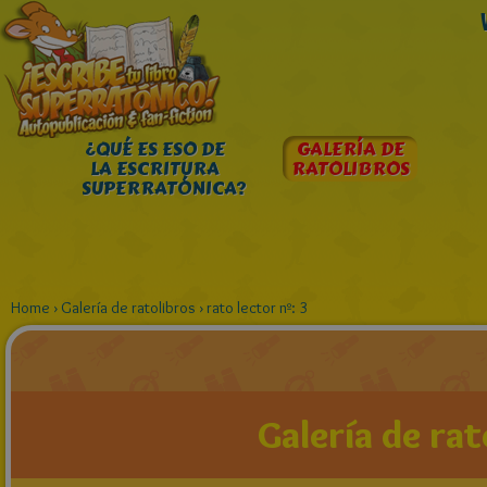
¿QUÉ ES ESO DE
GALERÍA DE
LA ESCRITURA
RATOLIBROS
SUPERRATÓNICA?
Home
›
Galería de ratolibros
›
rato lector nº: 3
Galería de rat