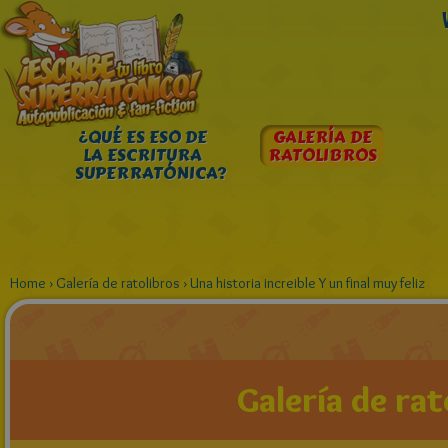
¿QUÉ ES ESO DE
GALERÍA DE
LA ESCRITURA
RATOLIBROS
SUPERRATÓNICA?
Home
›
Galería de ratolibros
›
Una historia increible Y un final muy feliz
Galería de rat