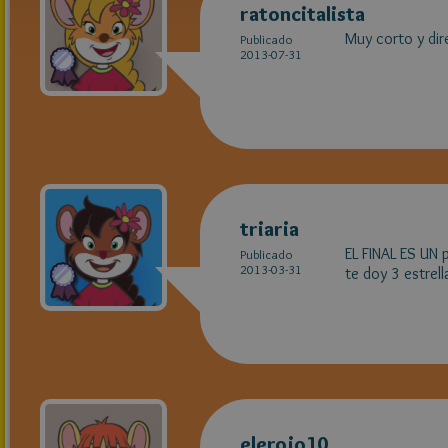
ratoncitalista
Muy corto y dir
Publicado
2013-07-31
triaria
EL FINAL ES UN 
Publicado
2013-03-31
te doy 3 estrel
elerojo10