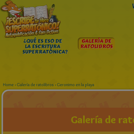
¿QUÉ ES ESO DE
GALERÍA DE
LA ESCRITURA
RATOLIBROS
SUPERRATÓNICA?
Home
›
Galería de ratolibros
›
Geronimo en la playa
Galería de rat