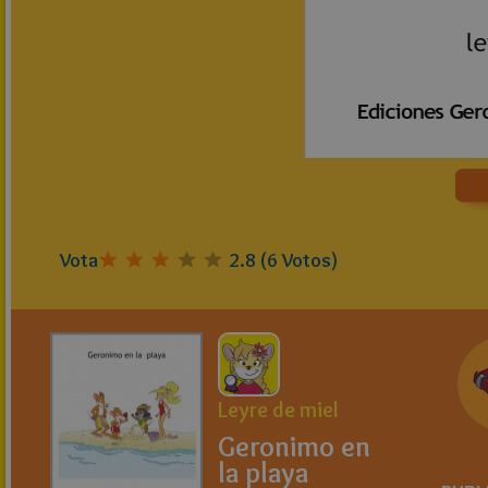
Vota
2.8
(
6
Votos)
Leyre de miel
Geronimo en
la playa