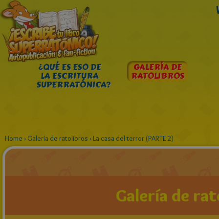
¿QUÉ ES ESO DE
GALERÍA DE
LA ESCRITURA
RATOLIBROS
SUPERRATÓNICA?
Home
›
Galería de ratolibros
›
La casa del terror (PARTE 2)
Galería de rat