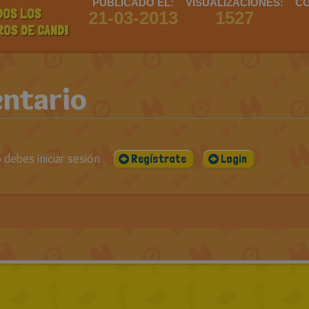
PUBLICADO EL:
VISUALIZACIONES:
CO
DOS LOS
21-03-2013
1527
ROS DE CANDI
ntario
debes iniciar sesión
Regístrate
Login