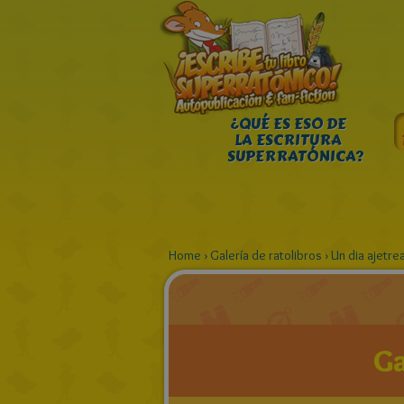
¿QUÉ ES ESO DE
LA ESCRITURA
SUPERRATÓNICA?
Home
›
Galería de ratolibros
›
Un dia ajetre
Ga