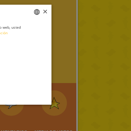
×
io web, usted
ITALIAN
ación
ENGLISH
FRENCH
GERMAN
SPANISH
LITHUANIAN
HUNGARIAN
PORTUGUESE
TURKISH
GREEK
RUSSIAN