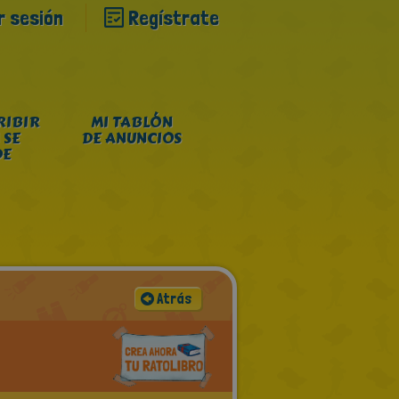
ar sesión
Regístrate
RIBIR
MI TABLÓN
 SE
DE ANUNCIOS
DE
Atrás