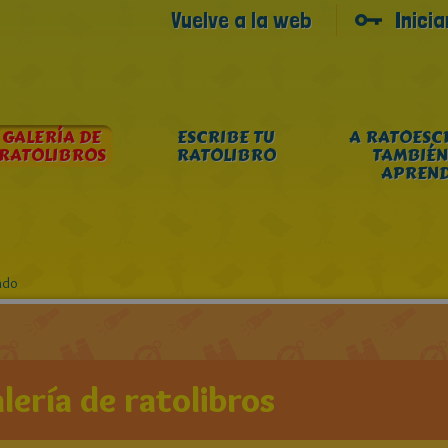
Vuelve a la web
Inici
GALERÍA DE
ESCRIBE TU
A RATOESC
RATOLIBROS
RATOLIBRO
TAMBIÉN
APREN
ado
lería de ratolibros