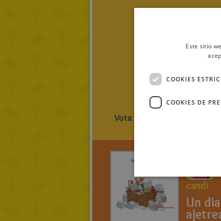
Este sitio w
acep
COOKIES ESTRI
COOKIES DE PR
Vota
5
(
1
Vot
candi
Un dia
ajetre