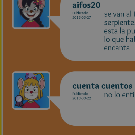
aifos20
se van al
Publicado
2013-03-27
serpient
esta la p
lo que ha
encanta
cuenta cuentos
no lo ent
Publicado
2013-03-22