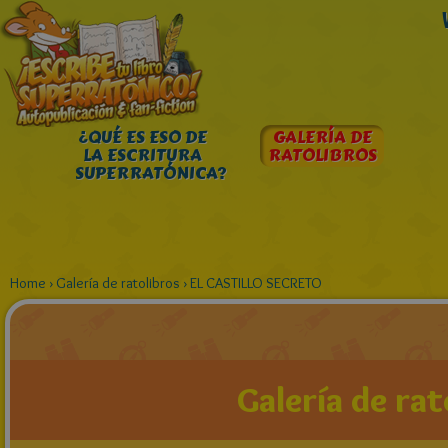
¿QUÉ ES ESO DE
GALERÍA DE
LA ESCRITURA
RATOLIBROS
SUPERRATÓNICA?
Home
›
Galería de ratolibros
›
EL CASTILLO SECRETO
Galería de rat