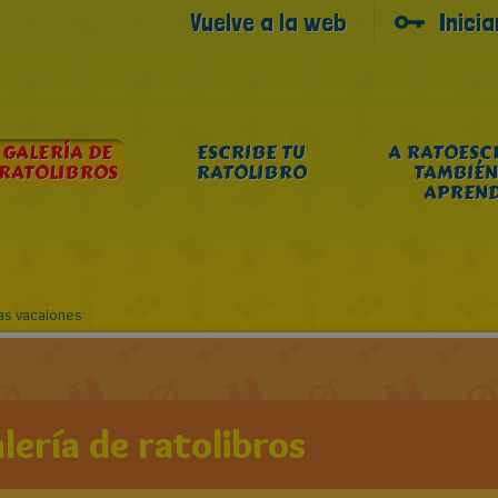
Vuelve a la web
Inici
GALERÍA DE
ESCRIBE TU
A RATOESC
RATOLIBROS
RATOLIBRO
TAMBIÉN
APREN
as vacaiones
lería de ratolibros