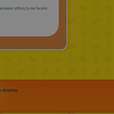
eronimo stilton,tu me hiciste
» Créditos