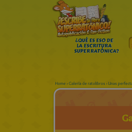
¿QUÉ ES ESO DE
LA ESCRITURA
SUPERRATÓNICA?
Home
›
Galería de ratolibros
›
Unas perfect
Ga