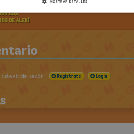
ones
PUBLICADO EL:
VISUALIZACIONES:
CO
MOSTRAR DETALLES
18-03-2013
1416
DOS LOS
ROS DE ALEVÍ
ntario
debes iniciar sesión
Regístrate
Login
s