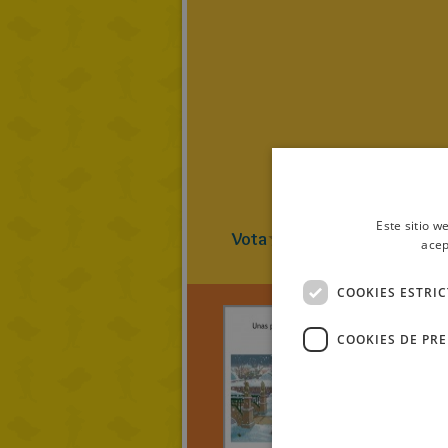
Este sitio w
Vota
0
(
0
Vot
acep
COOKIES ESTRI
COOKIES DE PR
Aleví
Unas
perfec