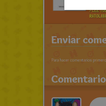
vacai
> LEE TO
RATOLIB
Enviar come
Para hacer comentarios primero 
Comentario