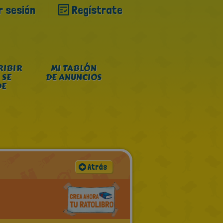
ar sesión
Regístrate
RIBIR
MI TABLÓN
 SE
DE ANUNCIOS
DE
Atrás