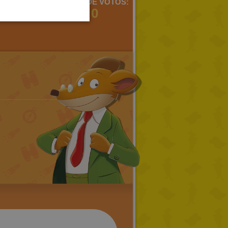
MENTARIOS:
MEDIA DE VOTOS:
PORTUGUESE
1
0
TURKISH
GREEK
RUSSIAN
DUTCH
CATALAN