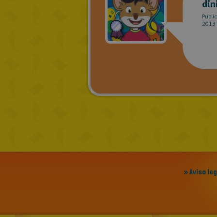
din
Publi
2013-
» Aviso le