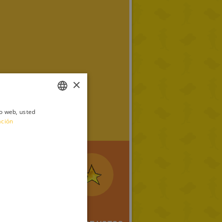
×
io web, usted
ITALIAN
ación
ENGLISH
FRENCH
GERMAN
SPANISH
LITHUANIAN
HUNGARIAN