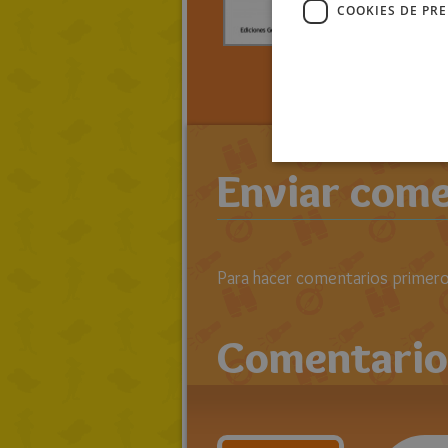
PERS
COOKIES DE PR
> LEE TO
RATOLIB
GOLAZOR
Enviar come
Para hacer comentarios primero 
Comentario