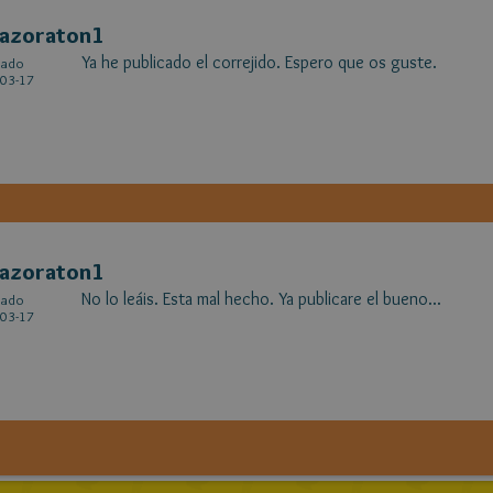
lazoraton1
Ya he publicado el correjido. Espero que os guste.
cado
03-17
lazoraton1
No lo leáis. Esta mal hecho. Ya publicare el bueno...
cado
03-17