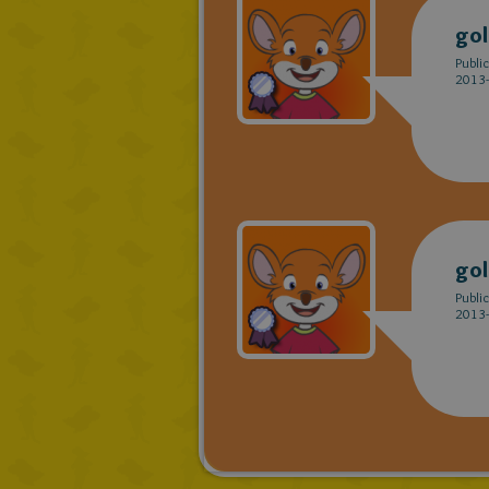
go
Publi
2013-
go
Publi
2013-