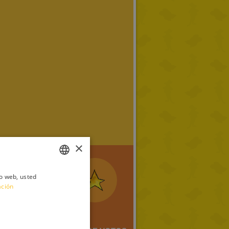
×
io web, usted
ITALIAN
ación
ENGLISH
FRENCH
GERMAN