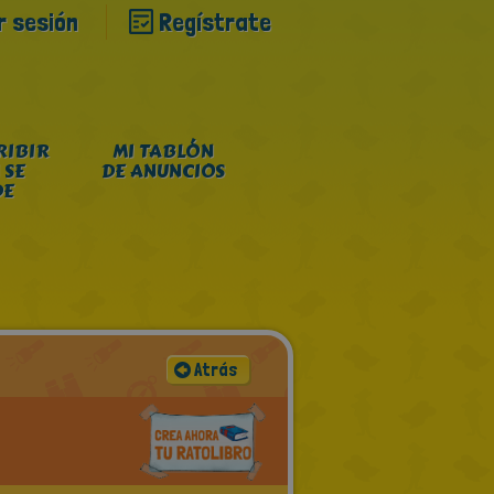
ar sesión
Regístrate
RIBIR
MI TABLÓN
 SE
DE ANUNCIOS
DE
Atrás