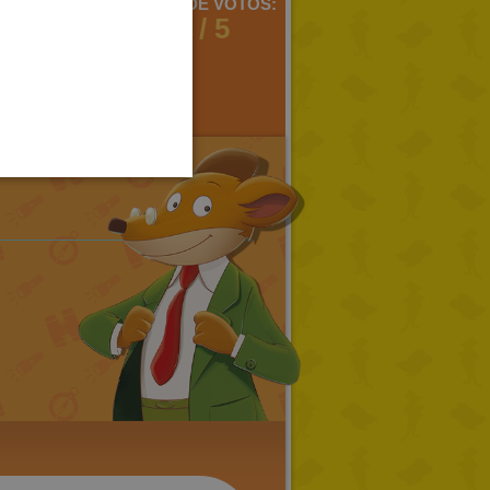
MENTARIOS:
MEDIA DE VOTOS:
2
2 / 5
SPANISH
LITHUANIAN
HUNGARIAN
PORTUGUESE
TURKISH
GREEK
RUSSIAN
DUTCH
CATALAN