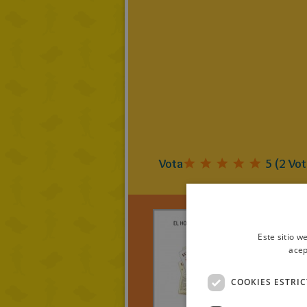
Vota
5
(
2
Vot
Este sitio w
acep
golazor
EL H
COOKIES ESTRI
QUE 