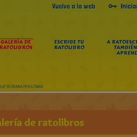
Vuelve a la web
Inici
GALERÍA DE
ESCRIBE TU
A RATOESC
RATOLIBROS
RATOLIBRO
TAMBIÉN
APREN
QUE ROBABA PERSONAS
lería de ratolibros