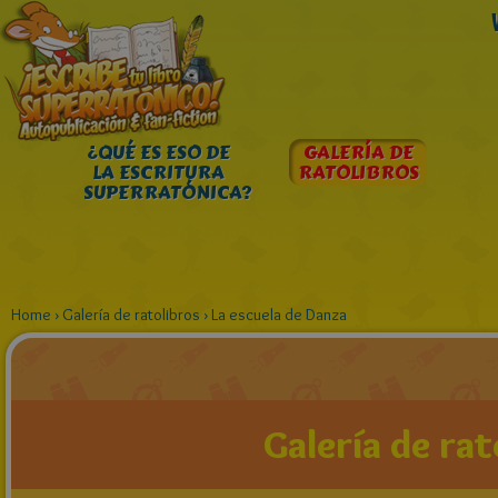
¿QUÉ ES ESO DE
GALERÍA DE
LA ESCRITURA
RATOLIBROS
SUPERRATÓNICA?
Home
›
Galería de ratolibros
›
La escuela de Danza
Galería de rat