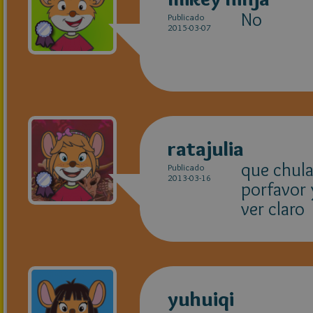
No
Publicado
2015-03-07
ratajulia
que chula
Publicado
2013-03-16
porfavor y
ver claro
yuhuiqi