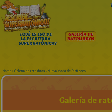
¿QUÉ ES ESO DE
GALERÍA DE
LA ESCRITURA
RATOLIBROS
SUPERRATÓNICA?
Home
›
Galería de ratolibros
›
Nueva Moda de Disfraces
Galería de rat