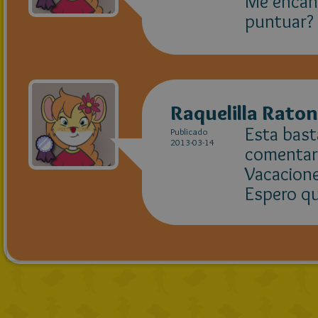
Me encant
puntuar? 
Raquelilla Raton
Esta basta
Publicado
2013-03-14
comentari
Vacacione
Espero que