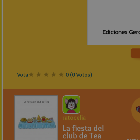
Vota
0
(
0
Votos)
ratocelia
La fiesta del
club de Tea