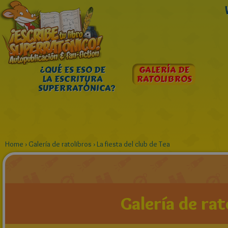
¿QUÉ ES ESO DE
GALERÍA DE
LA ESCRITURA
RATOLIBROS
SUPERRATÓNICA?
Home
›
Galería de ratolibros
›
La fiesta del club de Tea
Galería de rat