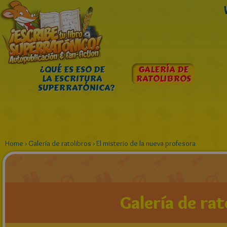
¿QUÉ ES ESO DE
GALERÍA DE
LA ESCRITURA
RATOLIBROS
SUPERRATÓNICA?
Home
›
Galería de ratolibros
›
El misterio de la nueva profesora
Galería de rat