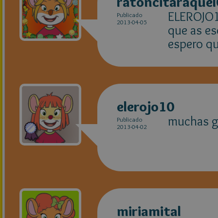
ratoncitaraque
ELEROJO10
Publicado
2013-04-05
que as es
espero qu
elerojo10
muchas g
Publicado
2013-04-02
miriamital