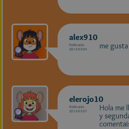
alex910
me gusta
Publicado
2013-03-09
elerojo10
Hola me l
Publicado
2013-03-07
y segunda
comentais