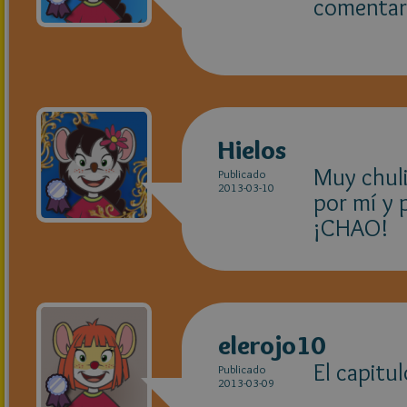
comentar 
Hielos
Muy chuli
Publicado
2013-03-10
por mí y 
¡CHAO!
elerojo10
El capitu
Publicado
2013-03-09