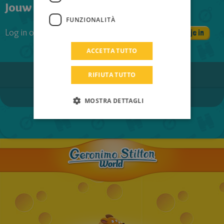
Jouw reactie
TURKISH
FUNZIONALITÀ
GREEK
Log in om je commentaar achter te laten
Schrijf je in
Login
RUSSIAN
ACCETTA TUTTO
DUTCH
RIFIUTA TUTTO
CATALAN
MOSTRA DETTAGLI