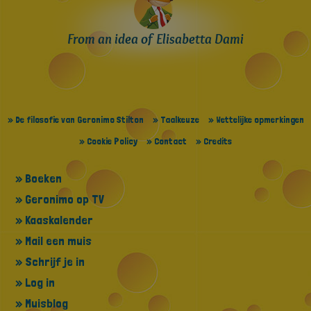
From an idea of Elisabetta Dami
» De filosofie van Geronimo Stilton
» Taalkeuze
» Wettelijke opmerkingen
» Cookie Policy
» Contact
» Credits
» Boeken
» Geronimo op TV
» Kaaskalender
» Mail een muis
» Schrijf je in
» Log in
» Muisblog