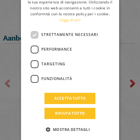
la tua esperienza di navigazione. Utilizzando il
nostro sito web acconsenti a tutti i cookie in
FRENCH
3:07
23959
conformità con la nostra policy per i cookie.
Leggi di più
GERMAN
SPANISH
STRETTAMENTE NECESSARI
Aanbevolen video's
LITHUANIAN
PERFORMANCE
HUNGARIAN
PORTUGUESE
TARGETING
TURKISH
FUNZIONALITÀ
GREEK
RUSSIAN
ACCETTA TUTTO
DUTCH
RIFIUTA TUTTO
CATALAN
Bekijk de trailer!
MOSTRA DETTAGLI
2:24