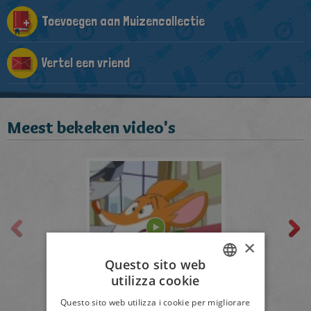
Toevoegen aan Muizencollectie
Vertel een vriend
Meest bekeken video's
×
Questo sito web
utilizza cookie
ITALIAN
Questo sito web utilizza i cookie per migliorare
Bekijk de trailer!
ENGLISH