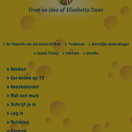
From an idea of Elisabetta Dami
» De filosofie van Geronimo Stilton
» Taalkeuze
» Wettelijke opmerkingen
» Cookie Policy
» Contact
» Credits
» Boeken
» Geronimo op TV
» Kaaskalender
» Mail een muis
» Schrijf je in
» Log in
» Muisblog
» Search