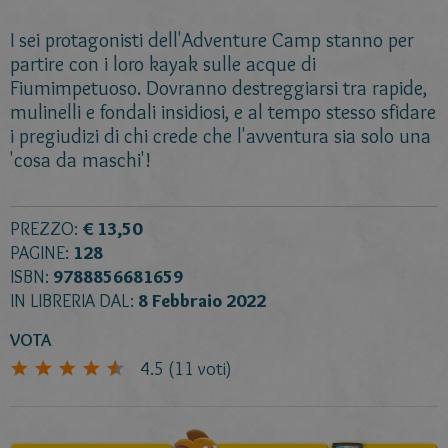
I sei protagonisti dell'Adventure Camp stanno per
partire con i loro kayak sulle acque di
Fiumimpetuoso. Dovranno destreggiarsi tra rapide,
mulinelli e fondali insidiosi, e al tempo stesso sfidare
i pregiudizi di chi crede che l'avventura sia solo una
'cosa da maschi'!
PREZZO:
€ 13,50
PAGINE:
128
ISBN:
9788856681659
IN LIBRERIA DAL:
8 Febbraio 2022
VOTA
4.5
(
11
voti)