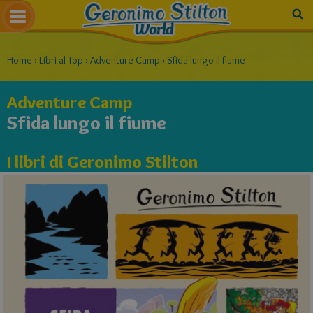
Home
›
Libri al Top
›
Adventure Camp
›
Sfida lungo il fiume
Adventure Camp
Sfida lungo il fiume
I libri di Geronimo Stilton