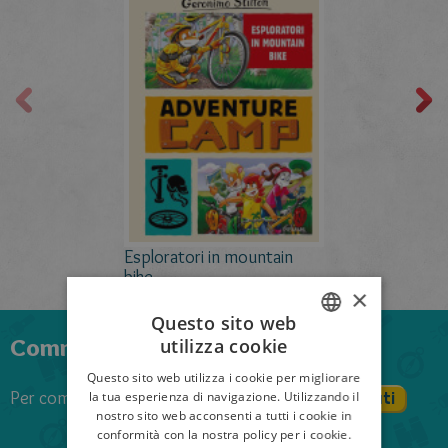
Esploratori in mountain
bike
×
Questo sito web
Commenta anche tu il libro
utilizza cookie
ITALIAN
Questo sito web utilizza i cookie per migliorare
ENGLISH
Per commentare devi effettuare il login
Registrati
la tua esperienza di navigazione. Utilizzando il
nostro sito web acconsenti a tutti i cookie in
Login
FRENCH
conformità con la nostra policy per i cookie.