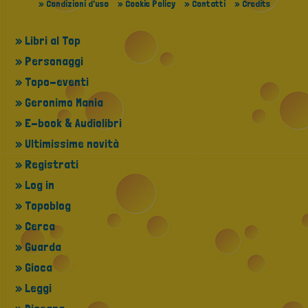
» Condizioni d'uso
» Cookie Policy
» Contatti
» Credits
» Libri al Top
» Personaggi
» Topo-eventi
» Geronimo Mania
» E-book & Audiolibri
» Ultimissime novità
» Registrati
» Log in
» Topoblog
» Cerca
» Guarda
» Gioca
» Leggi