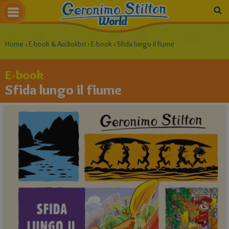
Home
›
E-book & Audiolibri
›
E-book
›
Sfida lungo il fiume
E-book
Sfida lungo il fiume