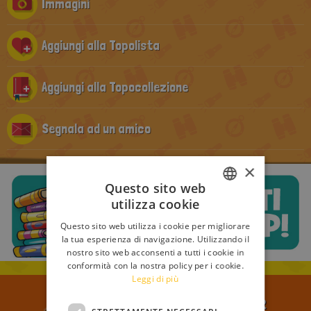
Immagini
Aggiungi alla Topolista
Aggiungi alla Topocollezione
Segnala ad un amico
×
Questo sito web
utilizza cookie
ITALIAN
Questo sito web utilizza i cookie per migliorare
ENGLISH
la tua esperienza di navigazione. Utilizzando il
nostro sito web acconsenti a tutti i cookie in
FRENCH
conformità con la nostra policy per i cookie.
Leggi di più
GERMAN
ISCRIVITI ALLA NEWSLETTER
SPANISH