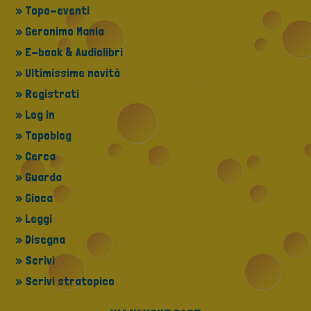
» Topo-eventi
» Geronimo Mania
» E-book & Audiolibri
» Ultimissime novità
» Registrati
» Log in
» Topoblog
» Cerca
» Guarda
» Gioca
» Leggi
» Disegna
» Scrivi
» Scrivi stratopico