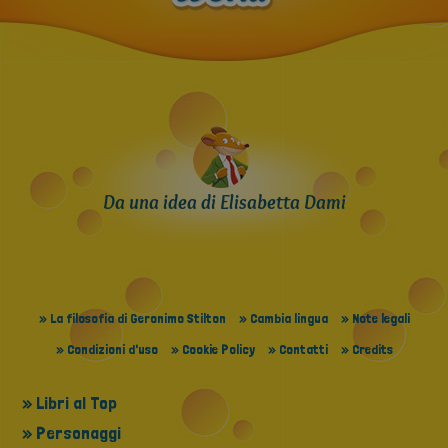
Da una idea di Elisabetta Dami
» La filosofia di Geronimo Stilton
» Cambia lingua
» Note legali
» Condizioni d'uso
» Cookie Policy
» Contatti
» Credits
» Libri al Top
» Personaggi